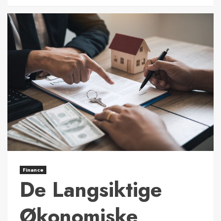
Finance
De Langsiktige
Økonomiske