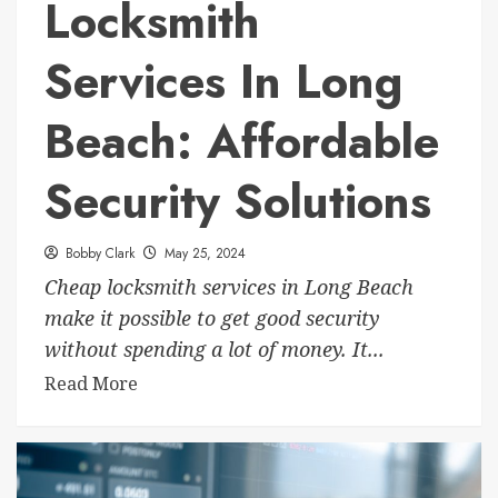
Locksmith
Services In Long
Beach: Affordable
Security Solutions
Bobby Clark
May 25, 2024
Cheap locksmith services in Long Beach
make it possible to get good security
without spending a lot of money. It...
Read More