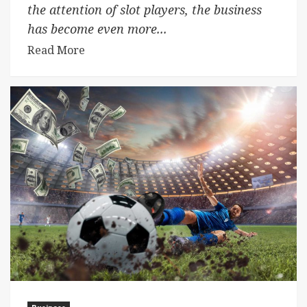
the attention of slot players, the business
has become even more...
Read More
Business