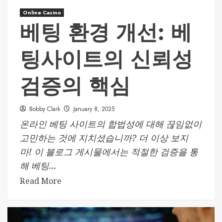
Online Casino
베팅 환경 개선: 베
팅사이트의 신뢰성
검증의 핵심
Bobby Clark
January 8, 2025
온라인 베팅 사이트의 합법성에 대해 끊임없이
고민하는 것에 지치셨습니까? 더 이상 보지
마! 이 블로그 게시물에서는 적절한 검증을 통
해 베팅...
Read More