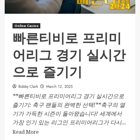
Online Casino
빠른티비로 프리미
어리그 경기 실시간
으로 즐기기
Bobby Clark
March 12, 2025
**빠른티비로 프리미어리그 경기 실시간으로
즐기기: 축구 팬들의 완벽한 선택!**축구의 열
기가 가득한 시즌이 돌아왔습니다! 세계에서
가장 인기 있는 리그인 프리미어리그가 다시...
Read More