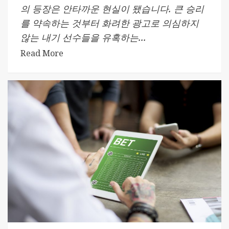
의 등장은 안타까운 현실이 됐습니다. 큰 승리
를 약속하는 것부터 화려한 광고로 의심하지
않는 내기 선수들을 유혹하는...
Read More