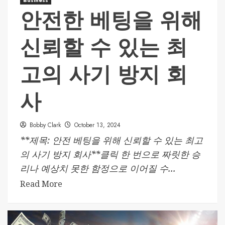
안전한 베팅을 위해
신뢰할 수 있는 최
고의 사기 방지 회
사
Bobby Clark
October 13, 2024
**제목: 안전 베팅을 위해 신뢰할 수 있는 최고
의 사기 방지 회사**클릭 한 번으로 짜릿한 승
리나 예상치 못한 함정으로 이어질 수...
Read More