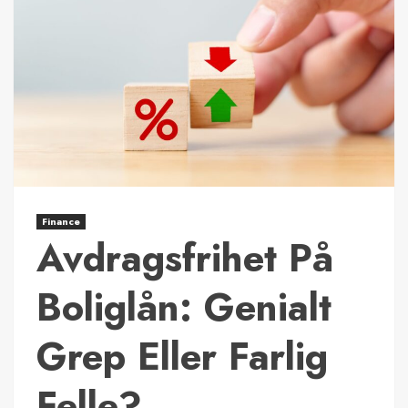
Finance
Avdragsfrihet På
Boliglån: Genialt
Grep Eller Farlig
Felle?