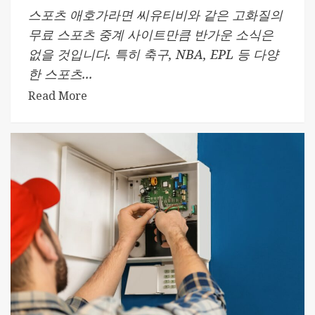
스포츠 애호가라면 씨유티비와 같은 고화질의
무료 스포츠 중계 사이트만큼 반가운 소식은
없을 것입니다. 특히 축구, NBA, EPL 등 다양
한 스포츠...
Read More