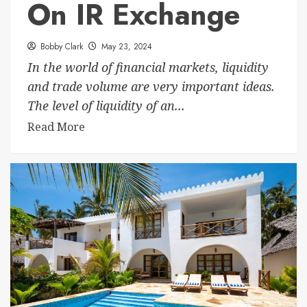
On IR Exchange
Bobby Clark
May 23, 2024
In the world of financial markets, liquidity
and trade volume are very important ideas.
The level of liquidity of an...
Read More