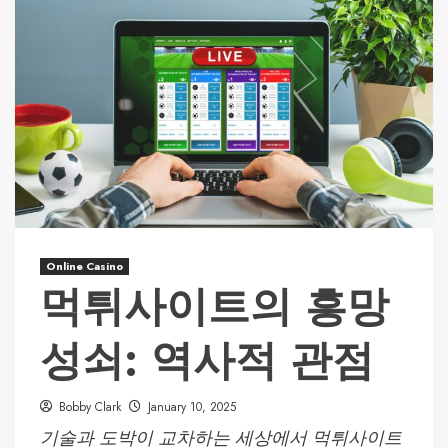
Online Casino
먹튀사이트의 흥망
성쇠: 역사적 관점
Bobby Clark
January 10, 2025
기술과 도박이 교차하는 세상에서 먹튀사이트