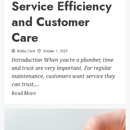
Service Efficiency
and Customer
Care
Bobby Clark
October 1, 2025
Introduction When you're a plumber, time
and trust are very important. For regular
maintenance, customers want service they
can trust,...
Read More