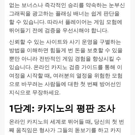
없는 보너스나 즉각적인 승리를 약속하는 눈부신
그래픽을 광고하는 플래싱 배너는 쉽게 판단을
할 수 있습니다. 따라서 플레이어는 게임 모험에
뛰어들기 전에 검증을 우선시해야 합니다.
신뢰할 수 있는 사이트와 사기 운영을 구별하는
방법을 이해하면 힘들게 번 돈을 보호할 수 있을
뿐만 아니라 전반적인 게임 경험을 향상시킬 수
있습니다. 온라인 카지노 검증 가이드를 통해 이
여정을 시작할 때, 여러분의 열정을 위험한 모험
으로 바꾸려는 사람들에 대한 첫 번째 방어선인
지식으로 무장하세요.
1단계: 카지노의 평판 조사
온라인 카지노의 세계로 뛰어들 때, 당신의 첫 번
째 움직임은 형사가 그들의 돋보기를 하고 카지