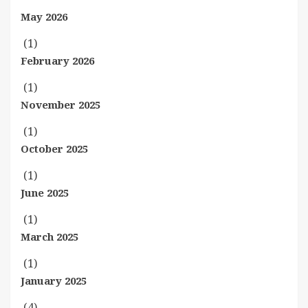
May 2026
(1)
February 2026
(1)
November 2025
(1)
October 2025
(1)
June 2025
(1)
March 2025
(1)
January 2025
(4)