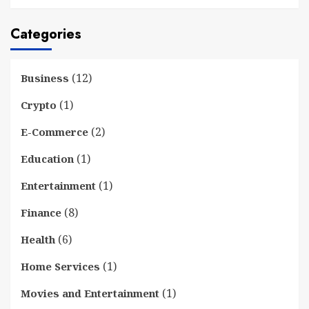
Categories
(12)
Business
(1)
Crypto
(2)
E-Commerce
(1)
Education
(1)
Entertainment
(8)
Finance
(6)
Health
(1)
Home Services
(1)
Movies and Entertainment