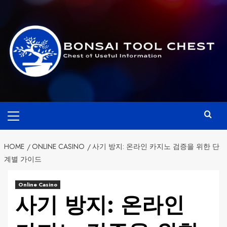
Skip
to
content
Primary
Menu
HOME
ONLINE CASINO
사기 방지: 온라인 카지노 검증을 위한 단
계별 가이드
Online Casino
사기 방지: 온라인