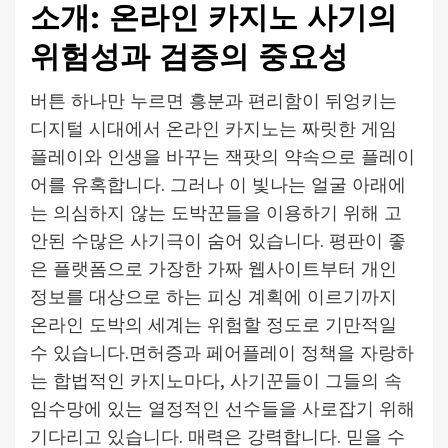
소개: 온라인 카지노 사기의
위험성과 검증의 중요성
버튼 하나만 누르면 흥분과 편리함이 뒤엉키는
디지털 시대에서 온라인 카지노는 짜릿한 게임
플레이와 인생을 바꾸는 잭팟의 약속으로 플레이
어를 유혹합니다. 그러나 이 빛나는 얼굴 아래에
는 의심하지 않는 도박꾼들을 이용하기 위해 고
안된 수많은 사기극이 숨어 있습니다. 평판이 좋
은 플랫폼으로 가장한 가짜 웹사이트부터 개인
정보를 대상으로 하는 피싱 계획에 이르기까지
온라인 도박의 세계는 위험할 정도로 기만적일
수 있습니다.면허증과 페어플레이 정책을 자랑하
는 합법적인 카지노마다, 사기꾼들이 그들의 속
임수망에 있는 열정적인 선수들을 사로잡기 위해
기다리고 있습니다. 매력은 강력합니다. 믿을 수