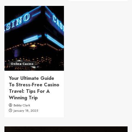
Online Casino
Your Ultimate Guide
To Stress-Free Casino
Travel: Tips For A
Winning Trip
Bobby Clark
January 18, 2025