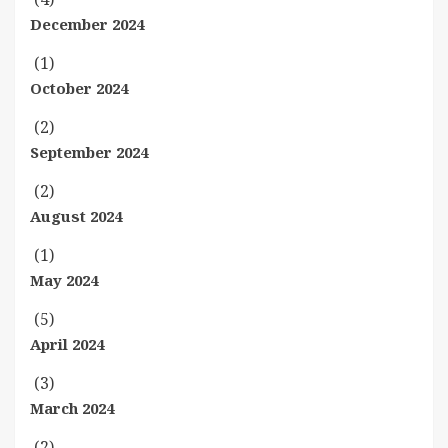
December 2024
(1)
October 2024
(2)
September 2024
(2)
August 2024
(1)
May 2024
(5)
April 2024
(3)
March 2024
(2)