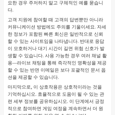
요한 경우 주저하지 말고 구체적인 예를 묻습니
다.
고객 지원에 참여할 때 고객의 답변뿐만 아니라
커뮤니케이션 방법에도 주의를 기울이세요. 자세
한 정보가 포함된 빠른 회신은 일반적으로 신뢰
할 수 있는 사이트임을 나타냅니다. 반대로 응답
이 모호하거나 대기 시간이 길면 위험 신호가 발
생할 수 있습니다. 사용 가능한 경우 여러 채널 활
용—라이브 채팅을 통해 즉각적인 명확성을 제공
할 수 있는 반면 이메일은 보다 포괄적인 문서 옵
션을 제공할 수 있습니다.
마지막으로, 이 상호작용은 상호적이라는 것을
기억하십시오. 효율적으로 도움이 될 수 있는 관
련 세부 정보를 공유하십시오. 이 단계에서 긍정
적으로 참여하면 게임 여정을 계속하면서 더 원