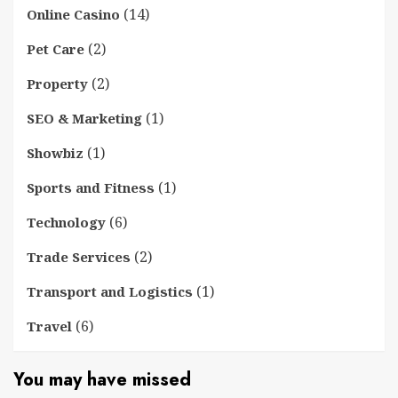
(14)
Online Casino
(2)
Pet Care
(2)
Property
(1)
SEO & Marketing
(1)
Showbiz
(1)
Sports and Fitness
(6)
Technology
(2)
Trade Services
(1)
Transport and Logistics
(6)
Travel
You may have missed