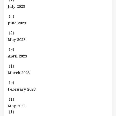
July 2023
(5)
June 2023
(2)
May 2023
(9)
April 2023
(1)
March 2023
(9)
February 2023
(1)
May 2022
(1)