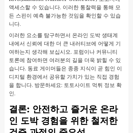
액세스할 수 있습니다. 이러한 통찰력을 통해 모
든 스핀이 예측 불가능한 것임을 확인할 수 있습
니다.
이러한 요소를 탐구하면서 온라인 도박 생태계
내에서 신뢰에 대한 더 큰 내러티브에 어떻게 기
여하는지 생각해 보십시오. 포럼이나 커뮤니티
토론에 참여하면 여러분의 길을 더욱 밝힐 수 있
습니다. 동료 게이머들은 종종 지식이 곧 힘인 이
디지털 환경에서 공유할 가치가 있는 직접 경험
을 합니다. 방문하세요:
토토사이트 먹튀 정보 확
인
.
결론: 안전하고 즐거운 온라
인 도박 경험을 위한 철저한
검증 과정의 중요성.