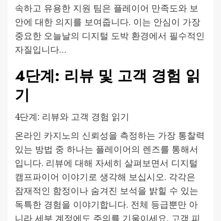
속하고 유용한 지원 팀은 플레이어 만족도와 보
안에 대한 의지를 보여줍니다. 이는 안심이 가장
중요한 오늘날의 디지털 도박 환경에서 필수적인
자질입니다…
4단계: 리뷰 및 고객 경험 읽
기
4단계: 리뷰와 고객 경험 읽기
온라인 카지노의 신뢰성을 측정하는 가장 통찰력
있는 방법 중 하나는 플레이어의 렌즈를 통해서
입니다. 리뷰에 대해 자세히 살펴보면서 디지털
캠프파이어 이야기로 생각해 보십시오. 각각은
잠재적인 함정이나 숨겨진 보석을 밝힐 수 있는
독특한 경험을 이야기합니다. 전체 등급뿐만 아
니라 세부 계정에도 주의를 기울이세요. 고객 피